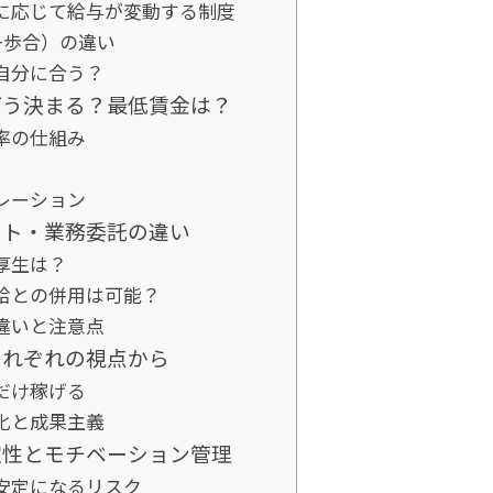
に応じて給与が変動する制度
+歩合）の違い
自分に合う？
どう決まる？最低賃金は？
率の仕組み
レーション
イト・業務委託の違い
厚生は？
給との併用は可能？
違いと注意点
それぞれの視点から
だけ稼げる
化と成果主義
定性とモチベーション管理
安定になるリスク